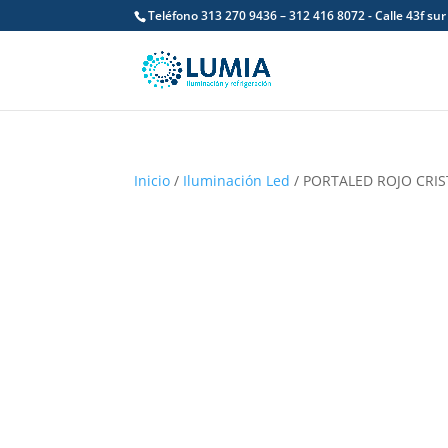
Teléfono 313 270 9436 – 312 416 8072 - Calle 43f sur
Inicio
/
Iluminación Led
/ PORTALED ROJO CRIS