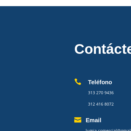
Contáct

Teléfono
313 270 9436
312 416 8072

Email
lumia.comercial@gmai