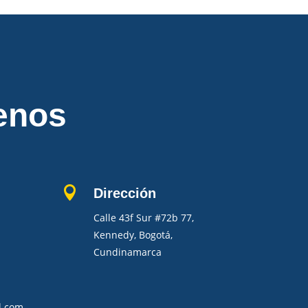
enos

Dirección
Calle 43f Sur #72b 77,
Kennedy, Bogotá,
Cundinamarca
l.com